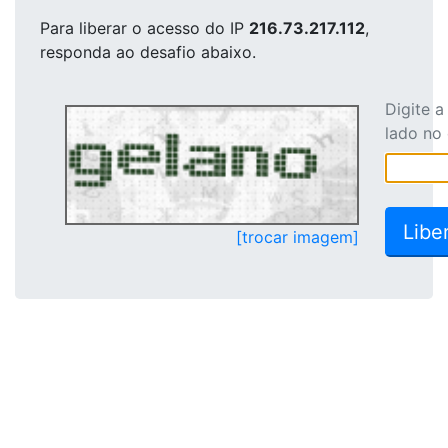
Para liberar o acesso
do IP
216.73.217.112
,
responda ao desafio abaixo.
Digite 
lado no
[trocar imagem]